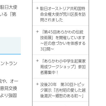
カ駐日大使
駐日オーストリア共和国特
いる「第
命全権大使が荒川区長を訪
問されました
「第45回あらかわの伝統
技術展」を開催しています
～匠の息づかいを体感する
3日間～
「あらかわ小中学生起業家
ントラン
育成ワークショップ」参加
者募集中！
流や、オー
没後20年 第30回トピッ
な意見交換
ク展示「吉村昭の愛した越
より強固
後湯沢～郷愁のある町～」