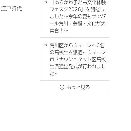
「あらかわ子ども文化体験
、江戸時代
フェスタ2026」を開催し
ました～今年の夏もサンパ
ール荒川に芸術・文化が大
集合！～
荒川区からウィーンへ6名
の高校生を派遣～ウィーン
市ドナウシュタット区高校
生派遣出発式が行われまし
た～
もっと見る