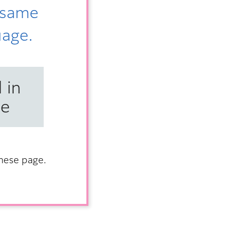
e same
uage.
 in
se
anese page.