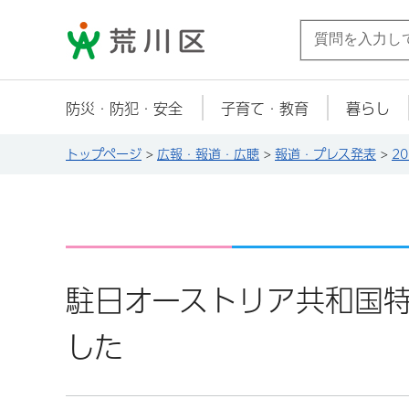
荒川区
防災・防犯・安全
子育て・教育
暮らし
トップページ
>
広報・報道・広聴
>
報道・プレス発表
>
2
駐日オーストリア共和国
した