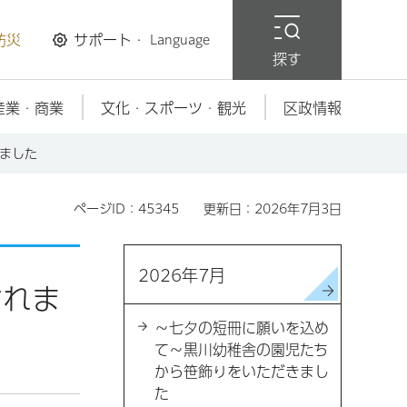
防災
サポート・
Language
探す
産業・商業
文化・スポーツ・観光
区政情報
れました
ページID：45345
更新日：2026年7月3日
2026年7月
されま
～七夕の短冊に願いを込め
て～黒川幼稚舎の園児たち
から笹飾りをいただきまし
た