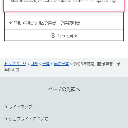
After 10 seconds, you will automatically be taken to the Japanese page.
令和6年度荒川区予算案の概要及び予算重点施策
令和5年度荒川区予算書・予算説明書
もっと見る
トップページ
>
財政
>
予算
>
当初予算
> 令和3年度荒川区予算書・予
算説明書
ページの先頭へ
サイトマップ
ウェブサイトについて