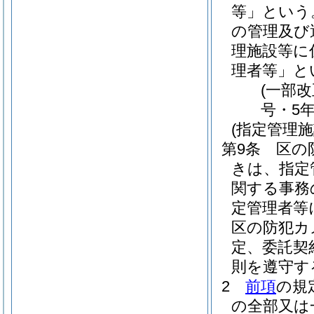
等」という
の管理及び
理施設等に
理者等」と
(一部改
号・5年
(指定管理施
第9条
区の
きは、指定
関する事務
定管理者等
区の防犯カ
定、委託契
則を遵守す
2
前項
の規
の全部又は