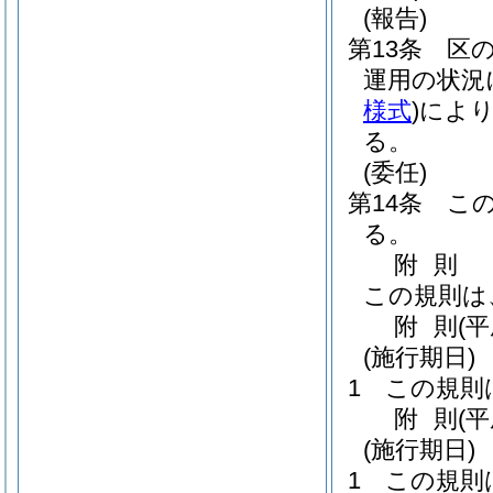
(報告)
第13条
区
運用の状況
様式
)
により
る。
(委任)
第14条
こ
る。
附
則
この規則は
附
則
(
(施行期日)
1
この規則
附
則
(
(施行期日)
1
この規則