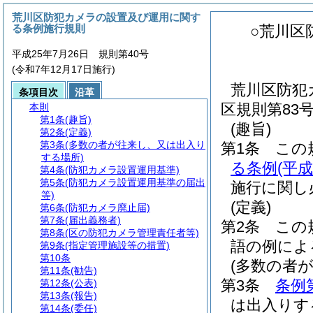
荒川区防犯カメラの設置及び運用に関す
る条例施行規則
○荒川区
平成25年7月26日 規則第40号
(令和7年12月17日施行)
荒川区防犯
条項目次
沿革
区規則第83
本則
第1条
(趣旨)
(趣旨)
第2条
(定義)
第3条
(多数の者が往来し、又は出入り
第1条
この
する場所)
る条例
(平
第4条
(防犯カメラ設置運用基準)
第5条
(防犯カメラ設置運用基準の届出
施行に関し
等)
(定義)
第6条
(防犯カメラ廃止届)
第7条
(届出義務者)
第2条
この
第8条
(区の防犯カメラ管理責任者等)
語の例によ
第9条
(指定管理施設等の措置)
第10条
(多数の者
第11条
(勧告)
第3条
条例
第12条
(公表)
第13条
(報告)
は出入りす
第14条
(委任)