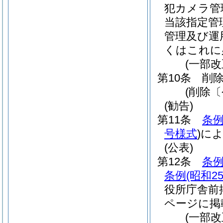
犯カメラ管
当該指定管
管理及び運
くはこれに
(一部改
第10条
削
(削除〔
(勧告)
第11条
条例
号様式
)
に
(公表)
第12条
条例
条例
(昭和2
役所庁舎前
ページに掲
(一部改