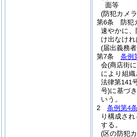
面等
(防犯カメラ
第6条
防犯
速やかに、
け出なけれ
(届出義務者
第7条
条例
会
(商店街
により組織
法律第141号
号)
に基づき
いう。
2
条例第4条
り構成され
する。
(区の防犯