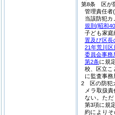
第8条
区が
管理責任者
当該防犯カ
規則
(昭和4
子ども家庭
置及び区長
21年荒川区
委員会事務
第2条
に規
校、区立こ
に監査事務
2
区の防犯
メラ取扱責
ない。
ただ
第3項に規
約によりそ