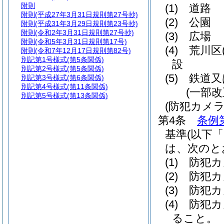
附則
(1)
道路
附則
(平成27年3月31日規則第27号抄)
(2)
公園
附則
(平成31年3月29日規則第23号抄)
附則
(令和2年3月31日規則第27号抄)
(3)
広場
附則
(令和5年3月31日規則第17号)
(4)
荒川区
附則
(令和7年12月17日規則第82号)
別記第1号様式
(第5条関係)
設
別記第2号様式
(第5条関係)
(5)
鉄道又
別記第3号様式
(第6条関係)
別記第4号様式
(第11条関係)
(一部改
別記第5号様式
(第13条関係)
(防犯カメ
第4条
条例
基準
(以下
は、次のと
(1)
防犯カ
(2)
防犯カ
(3)
防犯カ
(4)
防犯カ
ること。