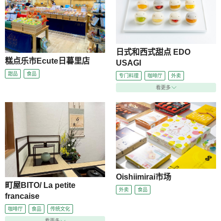
日式和西式甜点 EDO
糕点乐市Ecute日暮里店
USAGI
甜品
食品
专门料理
咖啡厅
外卖
看更多
Oishiimirai市场
町屋BITO/ La petite
外卖
食品
francaise
咖啡厅
食品
传统文化
看更多