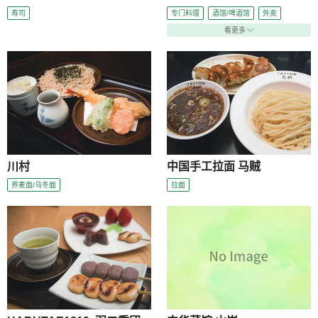
寿司
专门料理
酒馆/啤酒馆
外卖
看更多
川村
中国手工拉面 马贼
荞麦面/乌冬面
拉面