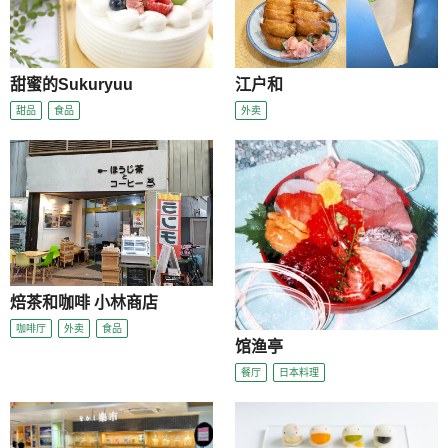
甜蜜的Sukuryuu
江户和
甜品
食品
外卖
焙茶和咖啡 小林商店
咖啡厅
外卖
食品
馆渔亭
餐厅
日本料理