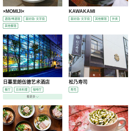
×MOMIJI×
KAWAKAMI
酒馆/啤酒馆
喜好烧/ 文字烧
喜好烧/ 文字烧
其他餐馆
外卖
其他餐馆
日暮里朗伍德艺术酒店
松乃寿司
餐厅
日本料理
咖啡厅
寿司
看更多