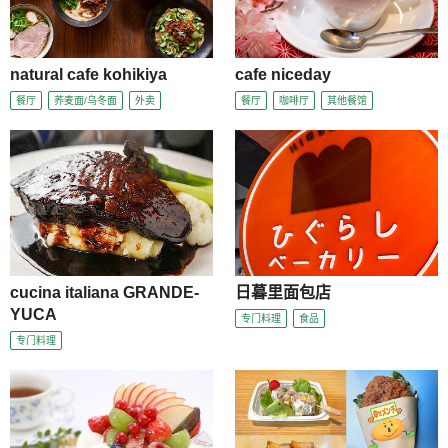
natural cafe kohikiya
cafe niceday
餐厅
荞麦面/乌冬面
外卖
餐厅
咖啡厅
其他餐馆
cucina italiana GRANDE-
日暮里面包店
YUCA
专门料理
食品
专门料理