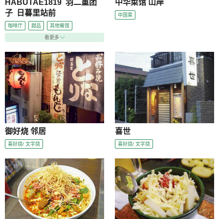
HABUTAE1819 羽二重团
中华菜馆 山岸
子 日暮里站前
中国菜
咖啡厅
甜品
其他餐馆
看更多
御好烧 邻居
喜世
喜好烧/ 文字烧
喜好烧/ 文字烧