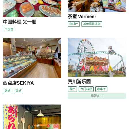
茶室 Vermeer
中国料理 又一顺
咖啡厅
其他零售业务
中国菜
荒川游乐园
西点店SEKIYA
餐厅
专门料理
咖啡厅
甜品
食品
看更多