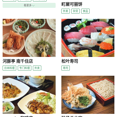
町屋可丽饼
看更多
外卖
杂货
食品
河豚亭 南千住店
松叶寿司
日本料理
专门料理
外卖
寿司