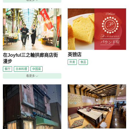
英镑店
在Joyful三之輪拱廊商店街
漫步
外卖
食品
餐厅
日本料理
中国菜
看更多