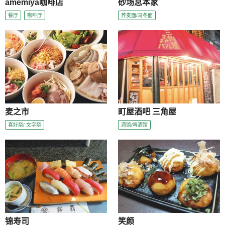
amemiya咖啡店
砂场总本家
餐厅
咖啡厅
荞麦面/乌冬面
麦之市
町屋酒吧 三角屋
喜好烧/ 文字烧
酒馆/啤酒馆
锦寿司
笑颜