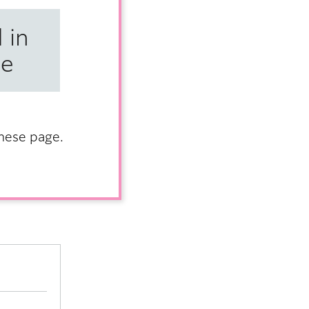
 in
se
anese page.