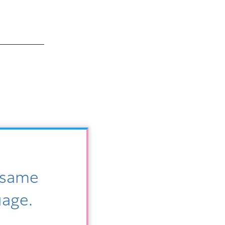
e same
uage.