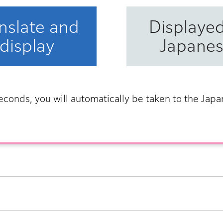
nslate and
Displayed
display
Japane
econds, you will automatically be taken to the Jap