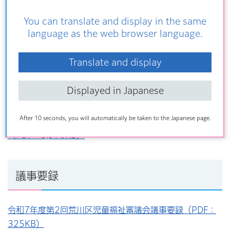
（荒川区児童相談所）事業概要
You can translate and display in the same
資料2-2 荒川区子ども家庭総合センターの運営状況
language as the web browser language.
（令和7年4月～11月）
資料3-1 令和7年度子どもの権利に関する取り組み
Translate and display
資料3-2 令和7年度児童虐待防止・里親支援の取り組
Displayed in Japanese
み
After 10 seconds, you will automatically be taken to the Japanese page.
令和7年度第2回荒川区児童福祉審議会配布資料一式
（PDF：8,976KB）
議事要録
令和7年度第2回荒川区児童福祉審議会議事要録（PDF：
325KB）