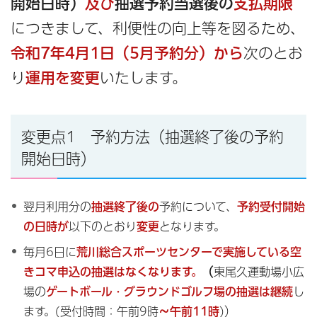
開始日時）
及び
抽選予約当選後の
支払期限
につきまして、利便性の向上等を図るため、
令和7年4月1日（5月予約分）から
次のとお
り
運用を変更
いたします。
変更点1 予約方法（抽選終了後の予約
開始日時）
翌月利用分の
抽選終了後の
予約について、
予約受付開始
の日時が
以下のとおり
変更
となります。
毎月6日に
荒川総合スポーツセンターで実施している空
きコマ申込の抽選はなくなります。
（
東尾久運動場小広
場の
ゲートボール・グラウンドゴルフ場の抽選は継続
し
ます。(受付時間：午前9時
～午前11時
)）