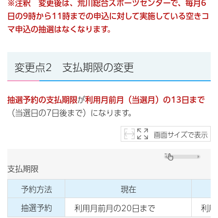
※注釈 変更後は、荒川総合スポーツセンターで、毎月6
日の9時から11時までの申込に対して実施している
空きコ
マ申込の抽選はなくなります。
変更点2 支払期限の変更
抽選予約の支払期限
が
利用月前月（当選月）の13日まで
（当選日の7日後まで）になります。
画面サイズで表示
支払期限
予約方法
現在
抽選予約
利用月前月の20日まで
利用