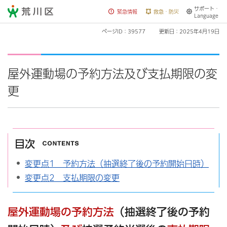
サポート・
荒川区
緊急情報
救急・防災
Language
ページID：39577
更新日：2025年4月19日
屋外運動場の予約方法及び支払期限の変
更
目次
変更点1 予約方法（抽選終了後の予約開始日時）
変更点2 支払期限の変更
屋外運動場の予約方法
（抽選終了後の予約