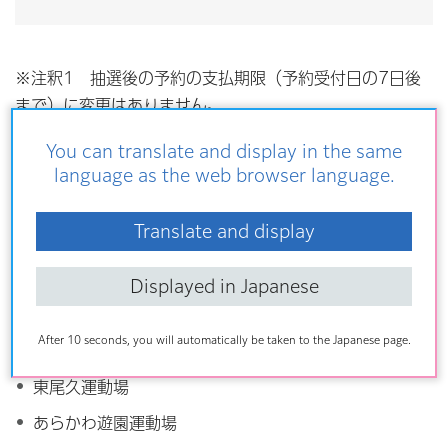
※注釈1 抽選後の予約の支払期限（予約受付日の7日後
まで）に変更はありません。
※注釈2 窓口でお支払いただく場合は、荒川総合スポー
You can translate and display in the same
ツセンターは支払期限の午後9時30分まで、あらかわ遊園
language as the web browser language.
スポーツハウスは支払期限の午後7時30分までにお手続き
ください。
Translate and display
Displayed in Japanese
変更対象の屋外運動場
After 10 seconds, you will automatically be taken to the Japanese page.
南千住野球場
東尾久運動場
あらかわ遊園運動場