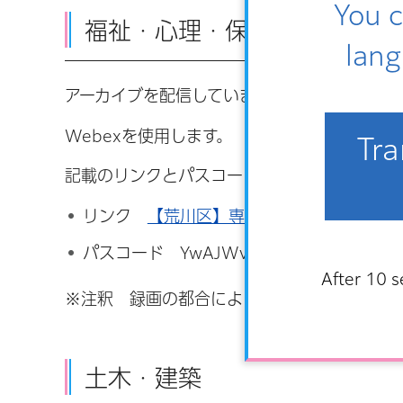
You c
福祉・心理・保健師
lang
アーカイブを配信しています。
Webexを使用します。
Tra
記載のリンクとパスコードで接続ください。
リンク
【荒川区】専門職オンライン採用
パスコード YwAJWvj7
After 10 s
※注釈 録画の都合により、途中からの配信と
土木・建築