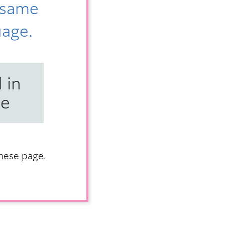
e same
uage.
 in
se
anese page.