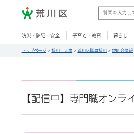
荒川区
防災・防犯・安全
子育て・教育
暮らし
トップページ
>
採用・人事
>
荒川区職員採用
>
説明会情報
【配信中】専門職オンラ