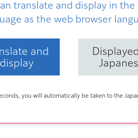
an translate and display in th
uage as the web browser lang
nslate and
Displayed
display
Japane
説明会（福祉・心理・保健師）（外部サイトへリンク）
econds, you will automatically be taken to the Jap
なります。