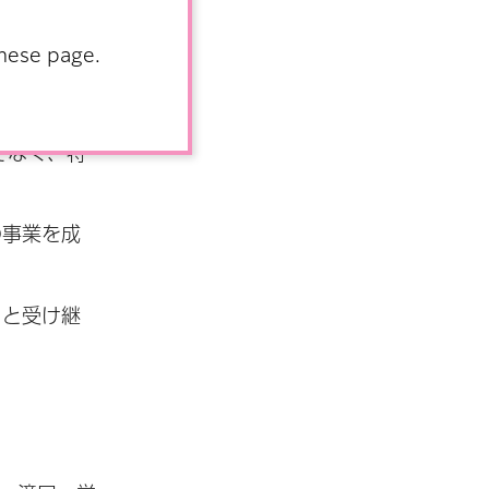
anese page.
ました。以
である」とい
でなく、特
の事業を成
りと受け継