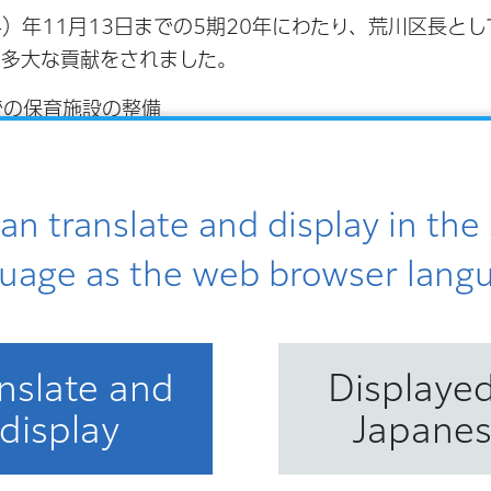
024）年11月13日までの5期20年にわたり、荒川区長と
に多大な貢献をされました。
での保育施設の整備
校教育の充実
た区立児童相談所の開設
an translate and display in th
ク））プロジェクトの推進
uage as the web browser lang
書のまちづくりの推進
nslate and
Displayed
display
Japane