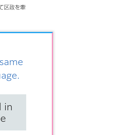
して区政を牽
e same
uage.
 in
se