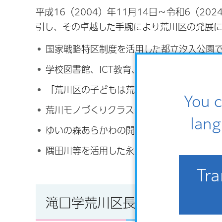
平成16（2004）年11月14日～令和6（2
引し、その卓越した手腕により荒川区の発展
国家戦略特区制度を活用した都立汐入公園
学校図書館、ICT教育、英語教育などの学
「荒川区の子どもは荒川区で守る」を掲げ
You c
荒川モノづくりクラスター（MACC（マッ
lang
ゆいの森あらかわの開館をはじめとした読
隅田川等を活用した永久水利の整備
Tra
滝口学荒川区長コメント