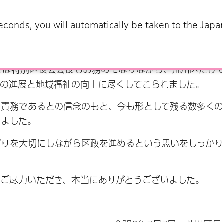
み、謹んで哀悼の意を表します。
econds, you will automatically be taken to the Jap
をお務めになり、平成16年11月に荒川区長に就任され
0年の長きにわたり、「区政は区民を幸せにするシステム
では特別区長会会長もお務めになりながら、荒川区だけ
治の進展と地域福祉の向上に尽くしてこられました。
の責務であるとの信念のもと、今も形として残る数多く
れました。
がりを大切にしながら区政を進めるという思いをしっか
にご尽力いただき、本当にありがとうございました。