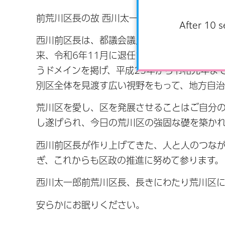
前荒川区長の故 西川太一郎 様のご逝去を悼
After 10 s
西川前区長は、都議会議員、衆議院議員の要職
来、令和6年11月に退任されるまでの5期2
うドメインを掲げ、平成23年から令和元年ま
別区全体を見渡す広い視野をもって、地方自
荒川区を愛し、区を発展させることはご自分
し遂げられ、今日の荒川区の強固な礎を築か
西川前区長が作り上げてきた、人と人のつな
ぎ、これからも区政の推進に努めて参ります。
西川太一郎前荒川区長、長きにわたり荒川区
安らかにお眠りください。