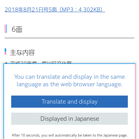
2018年8月21日号5面（MP3：4,302KB）
6面
主な内容
平成30年度 荒川区文化祭
You can translate and display in the same
2018年8月21日号6面（MP3：1,718KB）
language as the web browser language.
7面
Translate and display
Displayed in Japanese
主な内容
休日診療当番医
After 10 seconds, you will automatically be taken to the Japanese page.