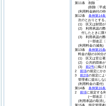
第11条
削除
(削除〔平成
(利用料金納付の特
第12条
条例第14条
次のとおりとする
(1)
区又は財団が
(2)
利用承認の際
付したときに限
(3)
利用承認の際
(一部改正〔
(利用料金の減免)
第13条
条例第15条
料金の額の100分
(1)
区又は官公署
(2)
公共的団体が
(3)
前2号
に掲げ
2
前項
の規定にか
3
前2項
の規定によ
管理者に提出しな
(利用料金の還付)
第14条
条例第16
2
前項
に規定する
(一部改正〔
(利用承認の取消し
第15条
指定管理者