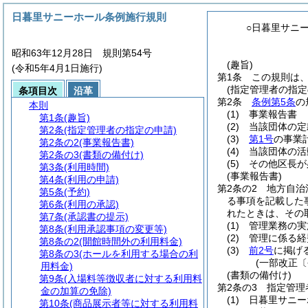
日暮里サニーホール条例施行規則
○日暮里サニ
昭和63年12月28日 規則第54号
(趣旨)
(令和5年4月1日施行)
第1条
この規則は
(指定管理者の指定
条項目次
沿革
第2条
条例第5条
の
本則
(1)
事業報告書
第1条
(趣旨)
(2)
当該団体の定
第2条
(指定管理者の指定の申請)
(3)
第1号
の事業
第2条の2
(事業報告書)
(4)
当該団体の活
第2条の3
(書類の備付け)
(5)
その他区長が
第3条
(利用時間)
(事業報告書)
第4条
(利用の申請)
第2条の2
地方自治
第5条
(予約)
る事項を記載した
第6条
(利用の承認)
れたときは、その
第7条
(承認書の提示)
(1)
管理業務の実
第8条
(利用承認事項の変更等)
(2)
管理に係る経
第8条の2
(開館時間外の利用料金)
(3)
前2号
に掲げ
第8条の3
(ホールを利用する場合の利
(一部改正〔
用料金)
(書類の備付け)
第9条
(入場料等徴収者に対する利用料
第2条の3
指定管理
金の加算の免除)
(1)
日暮里サニー
第10条
(商品展示者等に対する利用料