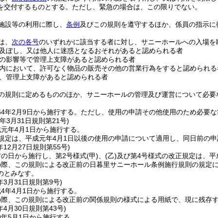
を交付するものとする。
ただし、緊急の場合は、この限りでない。
施設等の利用に際し、
条例
及びこの規則を遵守するほか、係員の指示に
は、
次の各号
のいずれかに該当する者に対し、サニーホールへの入場を
及ぼし、又は他人に迷惑となるおそれがあると認められる者
の影響等で管理上支障があると認められる者
内において、許可なく物品の販売その他の営業行為をすると認められる
、管理上支障があると認められる者
の規則に定めるもののほか、サニーホールの管理及び運営について必要
4年2月9日から施行する。
ただし、使用の申請その他使用のため必要な
年3月31日
規則第21号)
元年4月1日から施行する。
規定は、平成元年4月1日以後の使用の申請について適用し、同日前の
年12月27日
規則第55号)
の日から施行し、第2号様式
(甲)
、
(乙)
及び第4号様式の改正規定は、平成
の際、この規則による改正前の日暮里サニーホール条例施行規則の規定
のとみなす。
年3月31日
規則第9号)
4年4月1日から施行する。
の際、この規則による改正前の関係規則の様式による用紙で、現に残存
年4月30日
規則第43号)
9年5月1日から施行する。