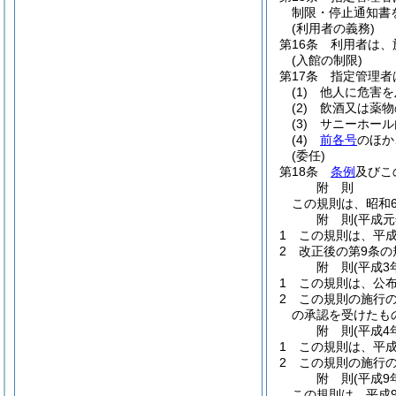
制限・停止通知書
(利用者の義務)
第16条
利用者は、
(入館の制限)
第17条
指定管理者
(1)
他人に危害を
(2)
飲酒又は薬物
(3)
サニーホール
(4)
前各号
のほか
(委任)
第18条
条例
及びこ
附
則
この規則は、昭和6
附
則
(平成元
1
この規則は、平成
2
改正後の第9条の
附
則
(平成3
1
この規則は、公布
2
この規則の施行
の承認を受けたも
附
則
(平成4
1
この規則は、平成
2
この規則の施行
附
則
(平成9
この規則は、平成