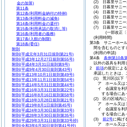
(2)
日暮里サニー
金の加算)
(3)
日暮里サニー
第11条
(4)
日暮里サニー
第12条
(利用料金納付の特例)
(5)
日暮里サニー
第13条
(利用料金の減免)
(6)
日暮里サニー
第14条
(利用料金の還付)
(7)
日暮里サニー
第15条
(利用承認の取消し等)
(一部改正〔
第16条
(利用者の義務)
(利用時間)
第17条
(入館の制限)
第3条
サニーホー
第18条
(委任)
間を含むものとす
附則
(利用の申請)
附則
(平成元年3月31日規則第21号)
第4条
条例第10条
附則
(平成3年12月27日規則第55号)
以外の器具を利用
附則
(平成4年3月31日規則第9号)
2
前項
の規定によ
附則
(平成9年4月30日規則第43号)
承認したときは、
附則
(平成13年10月1日規則第49号)
(1)
荒川区
(以下
附則
(平成13年11月1日規則第54号)
ア
ホール又は
附則
(平成14年5月31日規則第44号)
イ
会議室を利
附則
(平成16年3月31日規則第22号)
する場合にあ
附則
(平成16年8月16日規則第58号)
(2)
区の区域内に
附則
(平成18年3月28日規則第21号)
ア
ホール又は
附則
(平成19年8月1日規則第45号)
イ
会議室を利
附則
(平成24年3月30日規則第33号)
する場合にあ
附則
(平成28年3月30日規則第35号)
(3)
前2号
に掲げ
附則
(平成29年3月31日規則第33号抄)
ア
ホール又は
附則
(令和3年6月30日規則第41号抄)