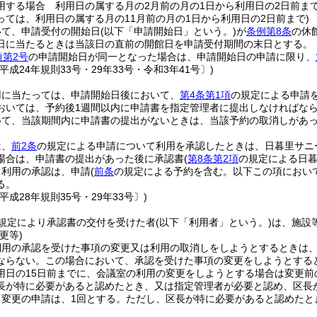
用する場合 利用日の属する月の2月前の月の1日から利用日の2日前ま
っては、利用日の属する月の11月前の月の1日から利用日の2日前まで)
いて、申請受付の開始日
(以下「申請開始日」という。)
が
条例第8条
の休
日に当たるときは当該日の直前の開館日を申請受付期間の末日とする。
項第2号
の申請開始日が同一となった場合は、申請開始日の申請に限り、
平成24年規則33号・29年33号・令和3年41号〕)
用に当たっては、申請開始日後において、
第4条第1項
の規定による申請
おいては、予約後1週間以内に申請書を指定管理者に提出しなければな
いて、当該期間内に申請書の提出がないときは、当該予約の取消しがあ
は、
前2条
の規定による申請について利用を承認したときは、日暮里サニ
場合は、申請書の提出があった後に承認書
(
第8条第2項
の規定による日暮
る利用の承認は、申請
(
前条
の規定による予約を含む。以下この項において
る。
平成28年規則35号・29年33号〕)
規定により承認書の交付を受けた者
(以下「利用者」という。)
は、施設
更等)
利用の承認を受けた事項の変更又は利用の取消しをしようとするときは
ならない。
この場合において、承認を受けた事項の変更をしようとする
用日の15日前までに、会議室の利用の変更をしようとする場合は変更前
長が特に必要があると認めたとき、又は指定管理者が必要と認め、区長
る変更の申請は、1回とする。
ただし、区長が特に必要があると認めたと