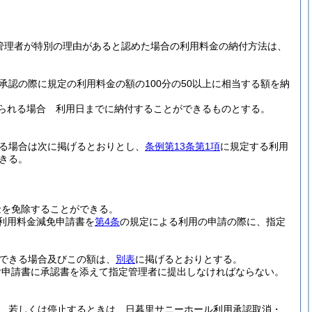
管理者が特別の理由があると認めた場合の利用料金の納付方法は、
認の際に規定の利用料金の額の100分の50以上に相当する額を納
められる場合 利用日までに納付することができるものとする。
る場合は次に掲げるとおりとし、
条例第13条第1項
に規定する利用
きる。
金を免除することができる。
利用料金減免申請書を
第4条
の規定による利用の申請の際に、指定
できる場合及びこの額は、
別表
に掲げるとおりとする。
付申請書に承認書を添えて指定管理者に提出しなければならない。
、若しくは停止するときは、日暮里サニーホール利用承認取消・