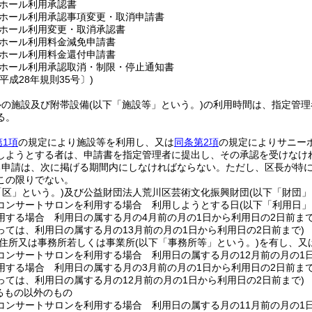
ホール利用承認書
ホール利用承認事項変更・取消申請書
ホール利用変更・取消承認書
ホール利用料金減免申請書
ホール利用料金還付申請書
ホール利用承認取消・制限・停止通知書
平成28年規則35号〕)
ルの施設及び附帯設備
(以下「施設等」という。)
の利用時間は、指定管理
る。
第1項
の規定により施設等を利用し、又は
同条第2項
の規定によりサニー
しようとする者は、申請書を指定管理者に提出し、その承認を受けなけ
る申請は、次に掲げる期間内にしなければならない。
ただし、区長が特
この限りでない。
「区」という。)
及び公益財団法人荒川区芸術文化振興財団
(以下「財団」
コンサートサロンを利用する場合 利用しようとする日
(以下「利用日」
用する場合 利用日の属する月の4月前の月の1日から利用日の2日前ま
っては、利用日の属する月の13月前の月の1日から利用日の2日前まで)
住所又は事務所若しくは事業所
(以下「事務所等」という。)
を有し、又
コンサートサロンを利用する場合 利用日の属する月の12月前の月の1
用する場合 利用日の属する月の3月前の月の1日から利用日の2日前ま
っては、利用日の属する月の12月前の月の1日から利用日の2日前まで)
るもの以外のもの
コンサートサロンを利用する場合 利用日の属する月の11月前の月の1