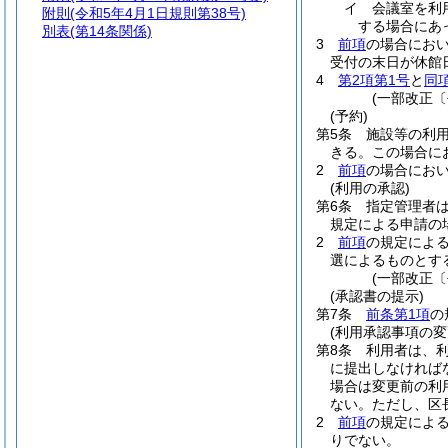
イ
会議室を利
附則
(令和5年4月1日規則第38号)
する場合にあ
別表
(第14条関係)
3
前項
の場合にお
受付の末日が休館
4
第2項第1号
と
同
(一部改正〔
(予約)
第5条
施設等の利
きる。
この場合に
2
前項
の場合にお
(利用の承認)
第6条
指定管理者
規定による申請の
2
前項
の規定によ
選によるものとす
(一部改正〔
(承認書の提示)
第7条
前条第1項
の
(利用承認事項の変
第8条
利用者は、
に提出しなければ
場合は変更前の利
ない。
ただし、区
2
前項
の規定によ
りでない。