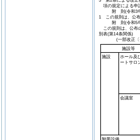
3
第2条による改正
項の規定による申
附
則
(令和3
1
この規則は、公
附
則
(令和5
この規則は、公布
別表
(第14条関係)
(一部改正〔
施設等
施設
ホール及
ートサロ
会議室
附帯設備