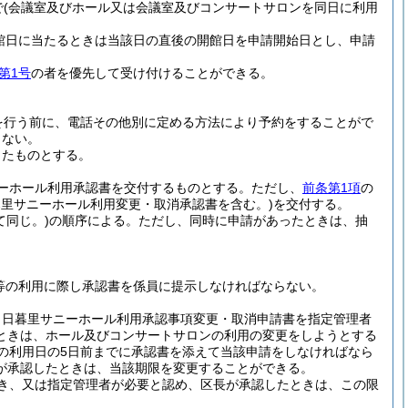
で
(会議室及びホール又は会議室及びコンサートサロンを同日に利用
館日に当たるときは当該日の直後の開館日を申請開始日とし、申請
第1号
の者を優先して受け付けることができる。
を行う前に、電話その他別に定める方法により予約をすることがで
らない。
ったものとする。
ーホール利用承認書を交付するものとする。
ただし、
前条第1項
の
里サニーホール利用変更・取消承認書を含む。)
を交付する。
同じ。)
の順序による。
ただし、同時に申請があったときは、抽
等の利用に際し承認書を係員に提示しなければならない。
、日暮里サニーホール利用承認事項変更・取消申請書を指定管理者
ときは、ホール及びコンサートサロンの利用の変更をしようとする
の利用日の5日前までに承認書を添えて当該申請をしなければなら
が承認したときは、当該期限を変更することができる。
き、又は指定管理者が必要と認め、区長が承認したときは、この限