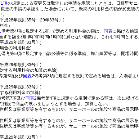
1項
の規定による変更又は取消しの申請を承認したときは、日暮里サニ
る変更の申請の承認をした場合において、既納の利用料金の額が変更後
い。
平成28年規則35号・29年33号〕)
料金)
1
備考第4項に規定する規則で定める利用料金の額は、
同表
に掲げる施設
相当する額を利用時間1時間
(1時間に満たない端数は、これを1時間とする
平成29年規則33号〕)
場合の利用料金)
1
備考第5項に規定する当該公演等に係る準備、舞台練習等は、開場時間
平成29年規則33号〕)
に対する利用料金の加算の免除)
考第6項及び
同表
2備考第3項に規定する規則で定める場合は、入場者より
平成29年規則33号〕)
する利用料金の加算)
備考第7項及び
同表
2備考第4項に規定する規則で定める額は、次に掲げ
の施設で商品の展示をしようとする場合は、加算しない。
住所又は事業所等を有するものが、サニーホールの施設で商品の展示即売
住所又は事業所等を有するものが、サニーホールの施設で商品の展示を
住所又は事業所等を有するものが、サニーホールの施設で商品の展示即売
平成29年規則33号〕)