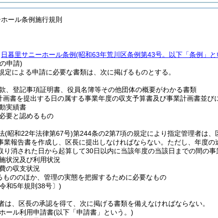
ーホール条例施行規則
、
日暮里サニーホール条例
(昭和63年荒川区条例第43号。以下「条例」と
の申請)
規定による申請に必要な書類は、次に掲げるものとする。
款、登記事項証明書、役員名簿等その他団体の概要がわかる書類
計画書を提出する日の属する事業年度の収支予算書及び事業計画書並び
動実績書
必要と認めるもの
法
(昭和22年法律第67号)
第244条の2第7項の規定により指定管理者は
事業報告書を作成し、区長に提出しなければならない。
ただし、年度の
取り消された日から起算して30日以内に当該年度の当該日までの間の事
施状況及び利用状況
費の収支状況
るもののほか、管理の実態を把握するために必要なもの
令和5年規則38号〕)
者は、区長の承認を得て、次に掲げる書類を備えなければならない。
ホール利用申請書
(以下「申請書」という。)