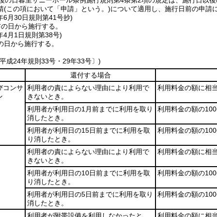
後の日暮里サニーホール条例施行規則第4条第2項の規定は、施行日以
請
(この項において「申請」という。)
について適用し、施行日前の申請
年6月30日
規則第41号抄)
布の日から施行する。
年4月1日
規則第38号)
の日から施行する。
平成24年規則33号・29年33号〕)
還付する場合
びコンサ
利用者の責によらない理由により利用で
利用料金の額に相
ン
きないとき。
利用者が利用日の1月前までに利用を取り
利用料金の額の10
消したとき。
利用者が利用日の15日前までに利用を取
利用料金の額の10
り消したとき。
利用者の責によらない理由により利用で
利用料金の額に相
きないとき。
利用者が利用日の10日前までに利用を取
利用料金の額の10
り消したとき。
利用者が利用日の5日前までに利用を取り
利用料金の額の10
消したとき。
利用者が附帯設備を利用しなかったと
利用料金の額に相