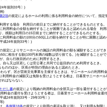
24年規則33号〕)
例)
第2項
の規定によるホールの利用に係る利用料金の納付について、指定
。
利用する場合 利用日の前日までに納付することができるものとする。
に利用料金の全額を納付することが困難であると認められる場合 利用承
り、残額は利用日の15日前までに納付することができるものとする。
に利用料金の額の100分の50以上の額を納付することが特に困難と認
平成24年規則33号〕)
の規定によりサニーホールの施設の利用料金の額を減額することができ
の50に相当する額
(100円未満の端数は切り捨てる。)
を減額することがで
が、自ら行政目的のために利用するとき。
、自ら又は区若しくは官公署と共同で公益目的のため利用するとき。
るもののほか、区長が特別の理由があると認めたとき。
かわらず、区が芸術文化事業を主催するときは、サニーホールの利用料
り利用料金の減額又は免除を受けようとする者は、日暮里サニーホール
ければならない。
条ただし書
の規定により既納の利用料金の全部又は一部を還付することが
利用料金の還付を受けようとする者は、日暮里サニーホール利用料金還
平成24年規則33号・29年33号〕)
等)
は、
条例第18条
の規定により利用の承認を取り消し、又は利用を制限し