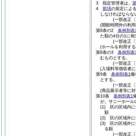
3
指定管理者は、
第
4
前項
の規定によ
しなければならな
(一部改正〔
(開館時間外の利用
第8条の2
条例別表
た額の4分の1に
(一部改正〔
(ホールを利用する
第8条の3
条例別表
むものとする。
(一部改正〔
(入場料等徴収者
第9条
条例別表1
備
とする。
(一部改正〔
(商品展示者等に対
第10条
条例別表1
が、サニーホール
(1)
区の区域内に
額
(2)
区の区域外に
(3)
区の区域外に
る額
(一部改正〔