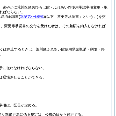
、速やかに荒川区区民ひろば館・ふれあい館使用承認事項変更・取
ればならない。
・取消承認書
(
別記第4号様式
)
(以下「変更等承認書」という。)
を交
は、変更等承認書の交付を受けた者は、その差額を納入しなければ
くは停止するときは、荒川区ふれあい館使用承認取消・制限・停
。
示に従わなければならない。
は退場させることができる。
事項は、区長が定める。
要な準備行為に係る規定は、公布の日から施行する。