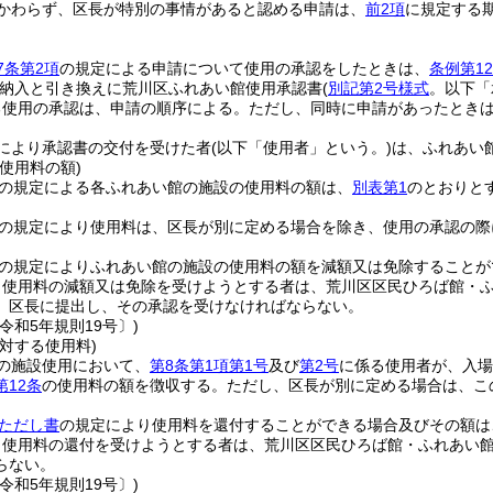
かわらず、区長が特別の事情があると認める申請は、
前2項
に規定する
7条第2項
の規定による申請について使用の承認をしたときは、
条例第1
納入と引き換えに荒川区ふれあい館使用承認書
(
別記第2号様式
。以下「
る使用の承認は、申請の順序による。
ただし、同時に申請があったとき
により承認書の交付を受けた者
(以下「使用者」という。)
は、ふれあい
使用料の額)
の規定による各ふれあい館の施設の使用料の額は、
別表第1
のとおりと
の規定により使用料は、区長が別に定める場合を除き、使用の承認の際
の規定によりふれあい館の施設の使用料の額を減額又は免除することが
り使用料の減額又は免除を受けようとする者は、荒川区区民ひろば館・
、区長に提出し、その承認を受けなければならない。
令和5年規則19号〕)
対する使用料)
の施設使用において、
第8条第1項第1号
及び
第2号
に係る使用者が、入場
第12条
の使用料の額を徴収する。
ただし、区長が別に定める場合は、こ
条ただし書
の規定により使用料を還付することができる場合及びその額は
り使用料の還付を受けようとする者は、荒川区区民ひろば館・ふれあい
らない。
令和5年規則19号〕)