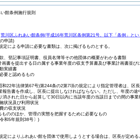
あい館条例施行規則
、
荒川区ふれあい館条例
(平成16年荒川区条例第21号。以下「条例」とい
の申請)
規定による申請に必要な書類は、次に掲げるものとする。
款、登記事項証明書、役員名簿等その他団体の概要がわかる書類
計画書を提出する日の属する事業年度の収支予算書及び事業計画書並び
動実績書
必要と認めるもの
昭和22年法律第67号)
第244条の2第7項の規定により指定管理者は、
業報告書を作成し、区長に提出しなければならない。
ただし、年度の途中
り消された日から起算して30日以内に当該年度の当該日までの間の事業
施状況及び利用状況
費の収支状況
るもののほか、管理の実態を把握するために必要なもの
令和5年規則38号〕)
規定によりふれあい館を団体で使用しようとする場合は、区長が定める