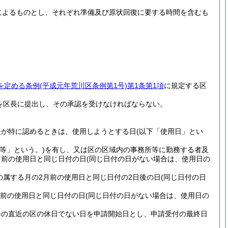
によるものとし、それぞれ準備及び原状回復に要する時間を含むも
を定める条例
(平成元年荒川区条例第1号)
第1条第1項
に規定する区
を区長に提出し、その承認を受けなければならない。
長が特に認めるときは、使用しようとする日
(以下「使用日」とい
等」という。)
を有し、又は区の区域内の事務所等に勤務する者及
月前の使用日と同じ日付の日
(同じ日付の日がない場合は、使用日の
の属する月の2月前の使用日と同じ日付の2日後の日
(同じ日付の日
月前の使用日と同じ日付の日
(同じ日付の日がない場合は、使用日の
降の直近の区の休日でない日を申請開始日とし、申請受付の最終日