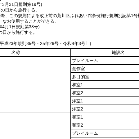
年3月31日
規則第19号)
布の日から施行する。
の際、この規則による改正前の荒川区ふれあい館条例施行規則別記第1号
、なお使用することができる。
年4月1日
規則第38号)
の日から施行する。
平成23年規則35号・25年26号・令和4年3号〕)
名称
施設名
プレイルーム
創作室
多目的室
和室1
和室2
洋室1
洋室2
和室1
和室2
プレイルーム