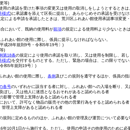
更等)
使用の承認を受けた事項の変更又は使用の取消しをしようとするときは
号様式
)
に承認書を添えて区長に提出し、あらかじめその承認を受けなけ
規定による申請を承認したときは、荒川区ふれあい館使用承認事項変更
。
場合において、既納の使用料が
前項
の規定による使用料より少ないとき
、ふれあい館の使用に際し、係員に提示しなければならない。
平成28年規則9号・令和5年19号〕)
等)
例第18条
の規定により使用の承認を取り消し、又は使用を制限し、若し
号様式
)
を交付するものとする。
ただし、緊急の場合は、この限りでない
令和5年規則19号〕)
ふれあい館の使用に際し、
条例
及びこの規則を遵守するほか、係員の指
の各号
のいずれかに該当する者に対し、ふれあい館への入場を断り、又
及ぼし、又は他人に迷惑となるおそれがあると認められる者
の影響で管理上支障があると認められる者
において、許可なく物品の販売その他の営業行為をすると認められる者
、管理上支障があると認められる者
の規則に定めるもののほか、ふれあい館の管理及び運営について必要な
6年10月1日から施行する。
ただし、使用の申請その他使用のために必