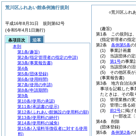
荒川区ふれあい館条例施行規則
○荒川区ふれ
平成16年8月31日 規則第62号
(趣旨)
(令和5年4月1日施行)
第1条
この規則は
(指定管理者の指定
条項目次
沿革
第2条
条例第5条
の
本則
(1)
事業計画書
第1条
(趣旨)
(2)
当該団体の定
第2条
(指定管理者の指定の申請)
(3)
第1号
の事業
第3条
(事業報告書)
(4)
当該団体の活
第4条
(5)
その他区長が
第5条
(団体登録)
(事業報告書)
第6条
(使用時間)
第3条
地方自治法
(
第7条
(使用の申請)
事項を記載した事
第8条
(申請期間)
たときは、その取
第9条
(1)
管理業務の実
第10条
(使用の承認)
(2)
管理に係る経
第11条
(承認書の提示)
(3)
前2号
に掲げ
第12条
(ふれあい館施設の使用料の額)
(一部改正〔
第13条
(使用料の納付)
第4条
削除
第14条
(使用料の減免)
(団体登録)
第15条
(入場料等徴収者に対する使用
第5条
条例第2条
の
料)