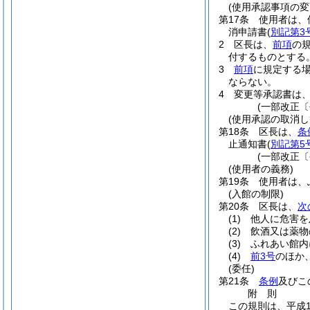
(使用承認事項の変
第17条
使用者は、
消申請書
(
別記第3
2
区長は、
前項
の
付するものとする
3
前項
に規定する
ならない。
4
変更等承認書は
(一部改正〔
(使用承認の取消し
第18条
区長は、
条
止通知書
(
別記第5
(一部改正〔
(使用者の義務)
第19条
使用者は、
(入館の制限)
第20条
区長は、
次
(1)
他人に危害を
(2)
飲酒又は薬物
(3)
ふれあい館内
(4)
前3号
のほか
(委任)
第21条
条例
及びこ
附
則
この規則は、平成1