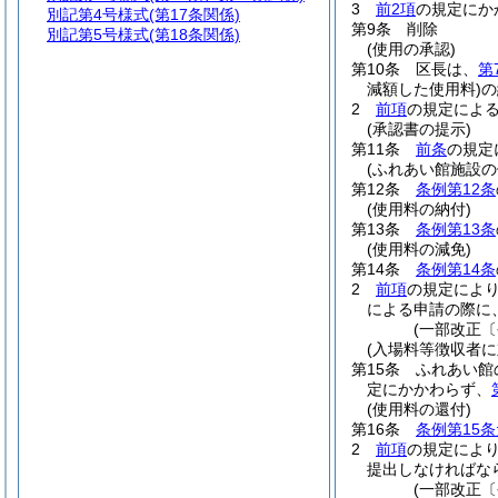
3
前2項
の規定にか
別記第4号様式
(第17条関係)
第9条
削除
別記第5号様式
(第18条関係)
(使用の承認)
第10条
区長は、
第
減額した使用料)
の
2
前項
の規定によ
(承認書の提示)
第11条
前条
の規定
(ふれあい館施設の
第12条
条例第12条
(使用料の納付)
第13条
条例第13条
(使用料の減免)
第14条
条例第14条
2
前項
の規定によ
による申請の際に
(一部改正〔
(入場料等徴収者に
第15条
ふれあい館
定にかかわらず、
(使用料の還付)
第16条
条例第15
2
前項
の規定によ
提出しなければな
(一部改正〔