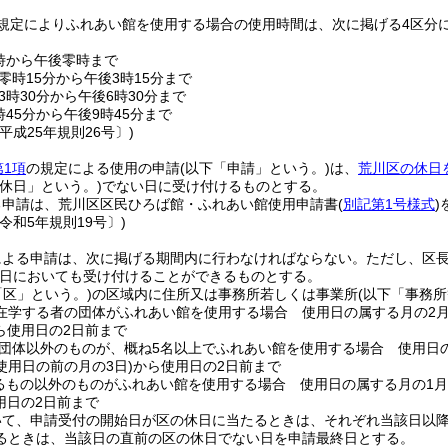
規定によりふれあい館を使用する場合の使用時間は、次に掲げる4区分
時から午後零時まで
零時15分から午後3時15分まで
3時30分から午後6時30分まで
45分から午後9時45分まで
平成25年規則26号〕)
第1項
の規定による使用の申請
(以下「申請」という。)
は、
荒川区の休日
の休日」という。)
でない日に受け付けるものとする。
る申請は、荒川区区民ひろば館・ふれあい館使用申請書
(
別記第1号様式
)
令和5年規則19号〕)
による申請は、次に掲げる期間内に行わなければならない。
ただし、区
日においても受け付けることができるものとする。
「区」という。)
の区域内に住所又は事務所若しくは事業所
(以下「事務所
在学する者の団体がふれあい館を使用する場合 使用日の属する月の2
ら使用日の2日前まで
団体以外のものが、概ね5名以上でふれあい館を使用する場合 使用日
使用日の前の月の3日)
から使用日の2日前まで
るもの以外のものがふれあい館を使用する場合 使用日の属する月の1
用日の2日前まで
いて、申請受付の開始日が区の休日に当たるときは、それぞれ当該日以
るときは、当該日の直前の区の休日でない日を申請最終日とする。