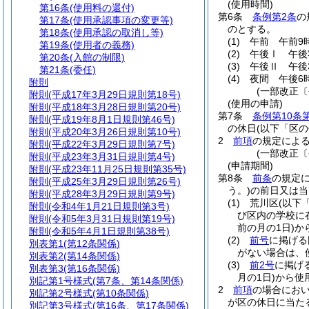
(使用時間)
第16条
(使用料の還付)
第6条
条例第2条
の
第17条
(使用承認事項の変更等)
のとする。
第18条
(使用承認の取消し等)
(1)
午前 午前9
第19条
(使用者の義務)
(2)
午後Ⅰ 午後
第20条
(入館の制限)
(3)
午後Ⅱ 午後
第21条
(委任)
(4)
夜間 午後6時
附則
(一部改正〔
附則
(平成17年3月29日規則第18号)
(使用の申請)
附則
(平成18年3月28日規則第20号)
第7条
条例第10条
附則
(平成19年8月1日規則第46号)
の休日
(以下「区
附則
(平成20年3月26日規則第10号)
2
前項
の規定によ
附則
(平成22年3月29日規則第7号)
(一部改正〔
附則
(平成23年3月31日規則第4号)
(申請期間)
附則
(平成23年11月25日規則第35号)
第8条
前条
の規定
附則
(平成25年3月29日規則第26号)
う。)
の前日又は当
附則
(平成28年3月29日規則第9号)
(1)
荒川区
(以下
附則
(令和4年1月21日規則第3号)
び区内の学校に
附則
(令和5年3月31日規則第19号)
前の月の1日)
か
附則
(令和5年4月1日規則第38号)
(2)
前号
に掲げる
別表第1
(第12条関係)
がない場合は、
別表第2
(第14条関係)
(3)
前2号
に掲げ
別表第3
(第16条関係)
月の1日)
から使
別記第1号様式
(第7条、第14条関係)
2
前項
の場合にお
別記第2号様式
(第10条関係)
が区の休日に当た
別記第3号様式
(第16条、第17条関係)