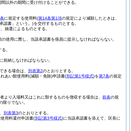
期間以外の期間に受け付けることができる。
2条
に規定する使用料
(
第14条第1項
の規定により減額したときは、
承認書」という。)
を交付するものとする。
は、抽選によるものとする。
館の使用に際し、当該承認書を係員に提示しなければならない。
する。
に前納しなければならない。
できる場合は、
別表第2
のとおりとする。
ふれあい館使用料
(減額・免除)
申請書
(
別記第1号様式
)
を
第7条
の規定
者より入場料又はこれに類するものを徴収する場合は、
前条
の規
の限りでない。
、
別表第3
のとおりとする。
館使用料還付申請書
(
別記第3号様式
)
に当該承認書を添えて、区長に