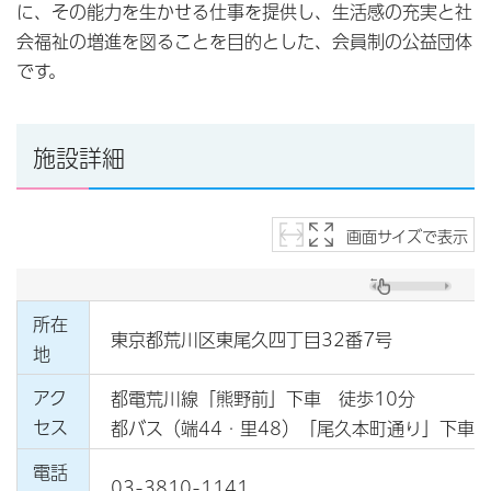
に、その能力を生かせる仕事を提供し、生活感の充実と社
会福祉の増進を図ることを目的とした、会員制の公益団体
です。
施設詳細
画面サイズで表示
所在
東京都荒川区東尾久四丁目32番7号
地
アク
都電荒川線「熊野前」下車 徒歩10分
セス
都バス（端44・里48）「尾久本町通り」下車 
電話
03-3810-1141