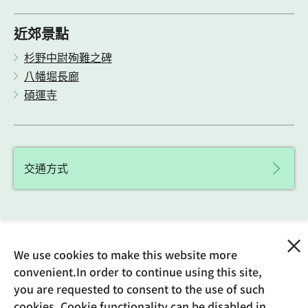
近郊景點
杉野中尉殉難之碑
八幡堀長廊
碩運寺
交通方式
We use cookies to make this website more
Updated: February 12, 2026
convenient.In order to continue using this site,
you are requested to consent to the use of such
首頁
>
美食
> natural cafe kohikiya
cookies. Cookie functionality can be disabled in