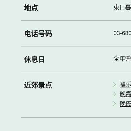
地点
東日暮里
电话号码
03-68
休息日
全年營
近郊景点
福
晚
晚