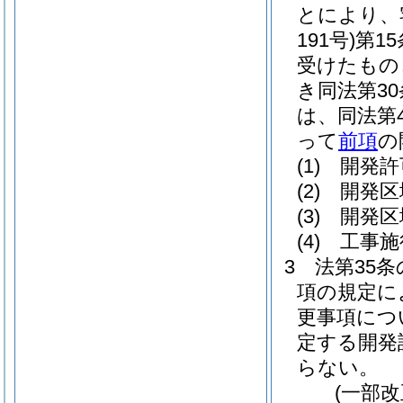
とにより、
191号)
第1
受けたもの
き同法第3
は、同法第
って
前項
の
(1)
開発許
(2)
開発区
(3)
開発区
(4)
工事施
3
法第35
項の規定に
更事項につ
定する開発
らない。
(一部改