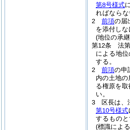
第8号様式
ればならな
2
前項
の届
を添付しな
(地位の承継
第12条
法
による地位
する。
2
前項
の申
内の土地の
る権原を取
い。
3
区長は、
第10号様式
するものと
(標識による