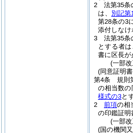
2
法第35
は、
別記第
第28条の
添付しなけ
3
法第35
とする者は
書に区長が
(一部改
(同意証明書
第4条
規則
の相当数の
様式の3
と
2
前項
の相
の印鑑証明
(一部改
(国の機関