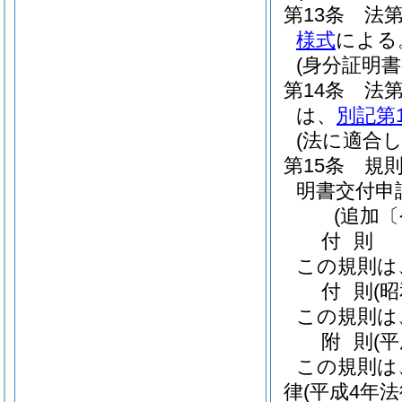
第13条
法第
様式
による
(身分証明書
第14条
法第
は、
別記第
(法に適合
第15条
規
明書交付申
(追加〔
付
則
この規則は
付
則
(
この規則は
附
則
(
この規則は
律
(平成4年法