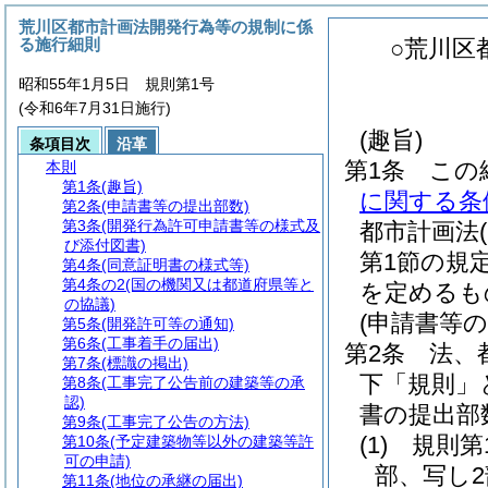
荒川区都市計画法開発行為等の規制に係
る施行細則
○荒川区
昭和55年1月5日 規則第1号
(令和6年7月31日施行)
(趣旨)
条項目次
沿革
第1条
この
本則
第1条
(趣旨)
に関する条
第2条
(申請書等の提出部数)
第3条
(開発行為許可申請書等の様式及
都市計画法
び添付図書)
第1節の規
第4条
(同意証明書の様式等)
第4条の2
(国の機関又は都道府県等と
を定めるも
の協議)
(申請書等の
第5条
(開発許可等の通知)
第6条
(工事着手の届出)
第2条
法、
第7条
(標識の掲出)
下「規則」
第8条
(工事完了公告前の建築等の承
認)
書の提出部
第9条
(工事完了公告の方法)
(1)
規則第
第10条
(予定建築物等以外の建築等許
可の申請)
部、写し2
第11条
(地位の承継の届出)