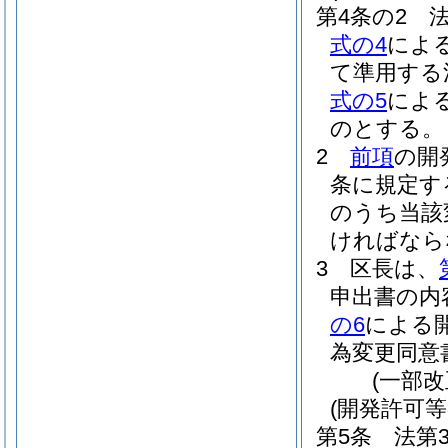
第4条の2
式の4
によ
て準用する
式の5
によ
のとする。
2
前項
の開
条に規定す
のうち当該
ければなら
3
区長は、
申出書の内
の6
による
為変更同意
(一部改
(開発許可等
第5条
法第