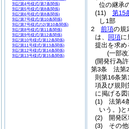
位の継承
別記第4号様式
(第7条関係)
別記第5号様式
(第8条関係)
(11)
第15
別記第6号様式
(第8条関係)
別記第7号様式
(第10条関係)
し1部
別記第7号様式の2
(第10条関係)
2
前項
の規
別記第8号様式
(第11条関係)
別記第9号様式
(第12条関係)
は、
同項
に
別記第10号様式
(第12条関係)
提出を求め
別記第11号様式
(第13条関係)
別記第12号様式
(第14条関係)
(一部改
別記第13号様式
(第15条関係)
(開発行為
第3条
法第
則第16条
項及び規則
に掲げる図
(1)
法第4
いう。)
と
(2)
開発区
(3)
その他