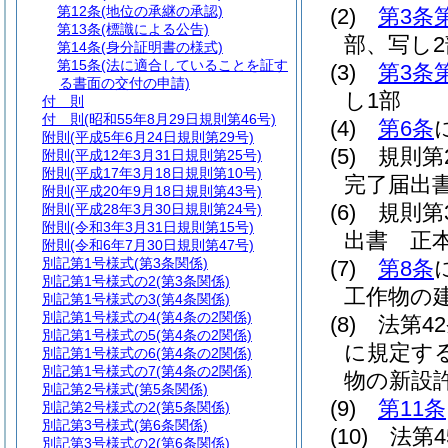
第12条
(地位の承継の承認)
(2)
第3条
第13条
(標識による公告)
部、写し2
第14条
(身分証明書の様式)
第15条
(法に適合していることを証す
(3)
第3条
る書面の交付の申請)
し1部
付 則
付 則
(昭和55年8月29日規則第46号)
(4)
第6条
附則
(平成5年6月24日規則第29号)
(5)
規則第
附則
(平成12年3月31日規則第25号)
附則
(平成17年3月18日規則第10号)
完了届出書
附則
(平成20年9月18日規則第43号)
(6)
規則第
附則
(平成28年3月30日規則第24号)
附則
(令和3年3月31日規則第15号)
出書 正本
附則
(令和6年7月30日規則第47号)
別記第1号様式
(第3条関係)
(7)
第8条
別記第1号様式の2
(第3条関係)
工作物の
別記第1号様式の3
(第4条関係)
別記第1号様式の4
(第4条の2関係)
(8)
法第4
別記第1号様式の5
(第4条の2関係)
に規定す
別記第1号様式の6
(第4条の2関係)
別記第1号様式の7
(第4条の2関係)
物の新設
別記第2号様式
(第5条関係)
(9)
第11条
別記第2号様式の2
(第5条関係)
別記第3号様式
(第6条関係)
(10)
法第
別記第3号様式の2
(第6条関係)