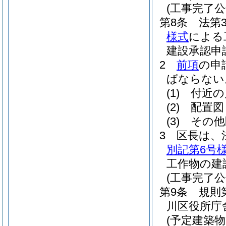
(工事完了
第8条
法第
様式
による
建設承認申
2
前項
の申
ばならない
(1)
付近の
(2)
配置図
(3)
その他
3
区長は、
別記第6号
工作物の建
(工事完了公
第9条
規則
川区役所庁
(予定建築