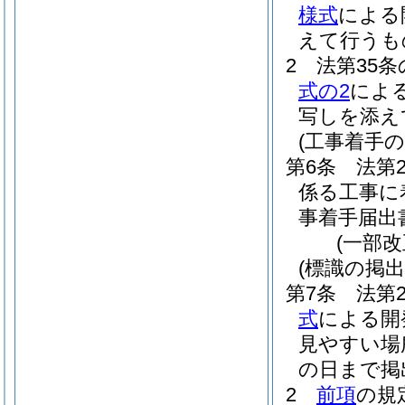
様式
による
えて行うも
2
法第35
式の2
によ
写しを添え
(工事着手の
第6条
法第
係る工事に
事着手届出
(一部改
(標識の掲出
第7条
法第
式
による開
見やすい場
の日まで掲
2
前項
の規