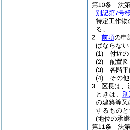
第10条
法
別記第7号
特定工作物
る。
2
前項
の申
ばならない
(1)
付近の
(2)
配置図
(3)
各階平
(4)
その他
3
区長は、
ときは、
別
の建築等又
するものと
(地位の承継
第11条
法