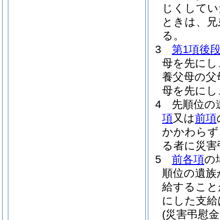
じくしてい
ときは、兄
る。
3
第1項後
母を先にし
養父母の父
母を先にし
4
先順位の
項
又は
前項
かかわらず
る者に災害
5
前各項
の
順位の遺族
給すること
にした支給
(災害弔慰金