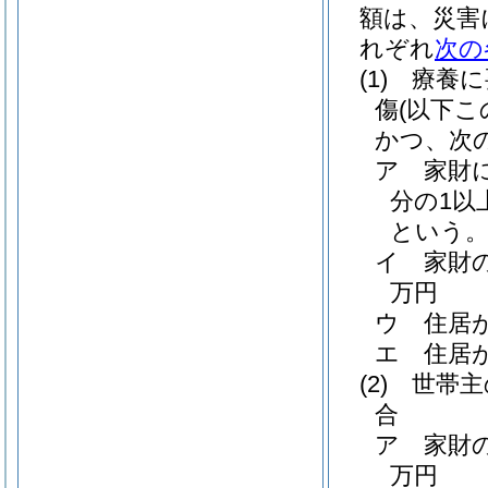
額は、災害
れぞれ
次の
(1)
療養に
傷
(以下
かつ、次
ア
家財
分の1以
という。
イ
家財
万円
ウ
住居
エ
住居
(2)
世帯主
合
ア
家財
万円