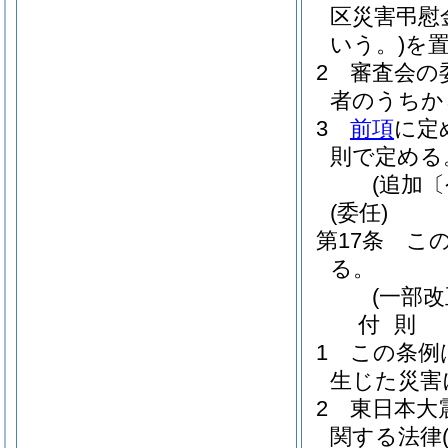
区災害弔慰
いう。)
を
2
審査会の
者のうちか
3
前項
に定
則で定める
(追加〔
(委任)
第17条
こ
る。
(一部
付
則
1
この条例
生じた災害
2
東日本大
関する法律