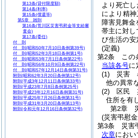
第13条
(貸付限度額)
より死亡し
第14条
(利率)
により精神
第15条
(償還等)
第5章
雑則
障害見舞金
第16条
(荒川区災害弔慰金等支給審
帯主に対し
査会)
第17条
(委任)
び生活の安
付 則
(定義)
付 則
(昭和50年7月10日条例第39号)
付 則
(昭和52年3月18日条例第1号)
第2条
この
付 則
(昭和53年7月1日条例第22号)
当該各号
に
付 則
(昭和56年10月9日条例第22号)
付 則
(昭和57年12月14日条例第31号)
(1)
災害 
附則
(昭和62年3月20日条例第12号)
附則
(平成3年12月11日条例第33号)
他の異常
附則
(平成23年7月8日条例第25号)
(2)
区民 
附則
(平成23年12月16日条例第31号)
附則
(平成25年7月26日条例第31号)
住所を有
附則
(平成31年3月20日条例第13号)
第2章
附則
(令和元年12月16日条例第32号)
(災害弔慰金
第3条
災害
次章
におい