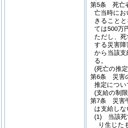
第5条
死亡
亡当時にお
きることと
ては500
ただし、死
する災害障
から当該支
る。
(死亡の推定
第6条
災害
推定につい
(支給の制限
第7条
災害
は支給しな
(1)
当該死
り生じた