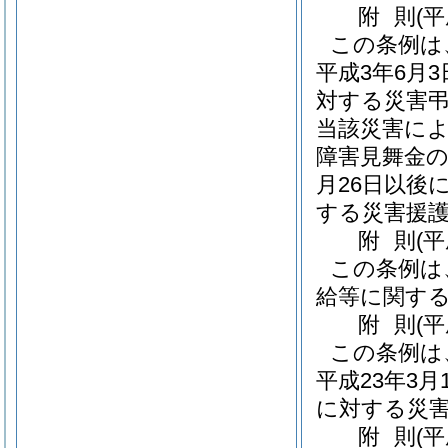
附
則
(
この条例は
平成3年6月
対する災害弔
当該災害に
障害見舞金の
月26日以後
する災害援
附
則
(
この条例は
給等に関する
附
則
(平
この条例は
平成23年3
に対する災
附
則
(