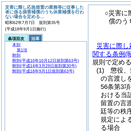
災害に際し応急措置の業務等に従事した
者に係る損害補償のうち休業補償を行わ
○災害に
ない場合を定める…
償のう
昭和62年7月7日 規則第35号
(平成18年9月1日施行)
条項目次
沿革
災害に際し
本則
第1項
関する条例
(
附則
附則
(平成10年10月12日規則第63号)
規則で定め
附則
(平成14年3月29日規則第30号)
(1)
懲役、
附則
(平成18年9月1日規則第63号)
の言渡し
56条第
おける当
留置の言
廷等の秩
規定によ
る場合