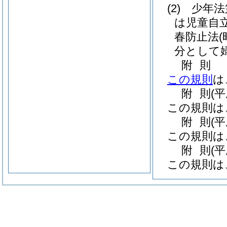
(2)
少年法第
は児童自
春防止法
分として
附
則
この規則
は
附
則
(平
この規則は
附
則
(
この規則は
附
則
(
この規則は