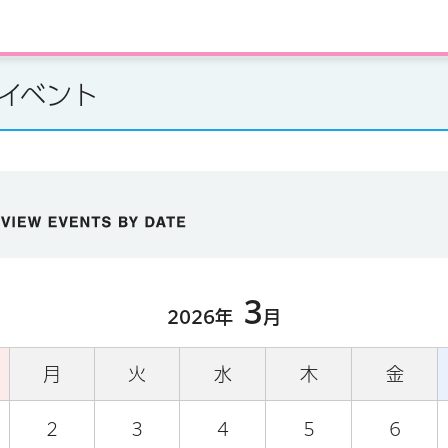
のイベント
3
2026年
月
月
火
水
木
金
2
3
4
5
6