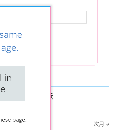
e same
uage.
 in
se
カレンダー表示
anese page.
選択
次月