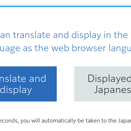
an translate and display in th
クリア
uage as the web browser lang
nslate and
Displayed
display
Japane
econds, you will automatically be taken to the Jap
3
日付を
月
2026年