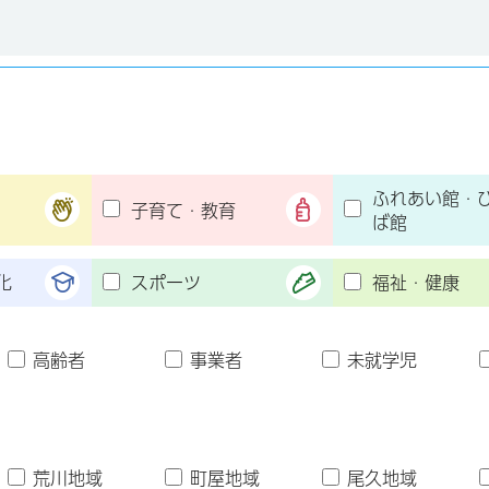
ふれあい館・
子育て・教育
ば館
化
スポーツ
福祉・健康
高齢者
事業者
未就学児
荒川地域
町屋地域
尾久地域