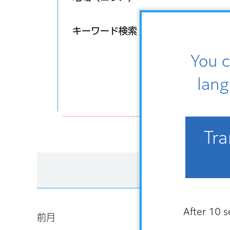
キーワード検索
You c
lang
Tra
一覧表示
After 10 s
前月