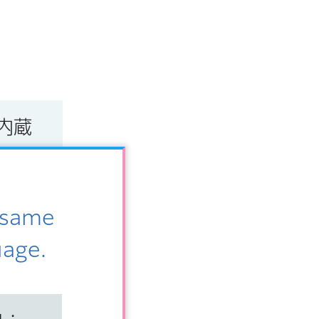
内蔵
e same
におやめく
uage.