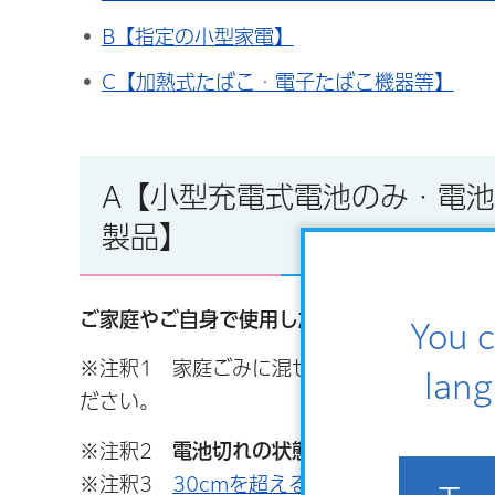
B【指定の小型家電】
C【加熱式たばこ・電子たばこ機器等】
A【小型充電式電池のみ・電
製品】
ご家庭やご自身で使用したものに限り
、下記
You c
※注釈1 家庭ごみに混ぜてごみ集積所に出す
lang
ださい。
※注釈2
電池切れの状態
でお持ちください。
※注釈3
30cmを超えるものは「粗大ごみ