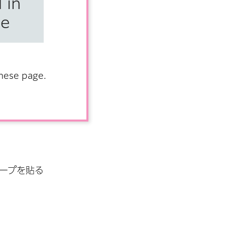
 in
てくださ
se
anese page.
ープを貼る