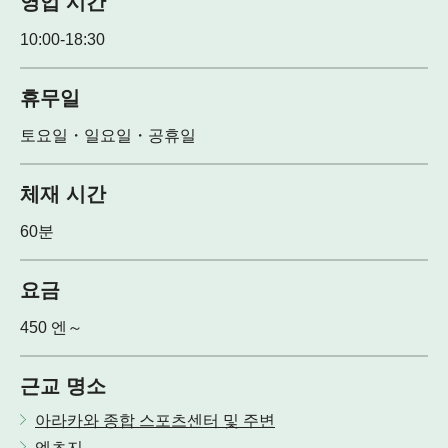
영업 시간
10:00-18:30
휴무일
토요일・일요일・공휴일
체재 시간
60분
요금
450 엔～
근교 명소
아라카와 종합 스포츠센터 및 주변
엔츠지